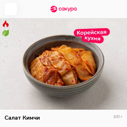
Салат Кимчи
100
г