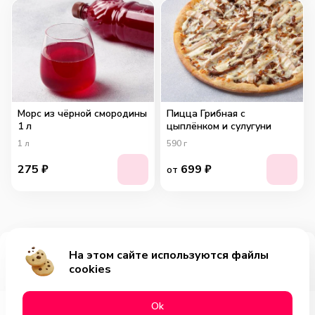
Морс из чёрной смородины
Пицца Грибная с
1 л
цыплёнком и сулугуни
1
л
590
г
275
₽
699
₽
от
На этом сайте используются файлы
Добавить за 619₽
cookies
Оk