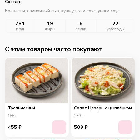
Состав:
Креветки, сливочный сыр, кунжут, яки соус, унаги соус
281
19
6
22
ккал
жиры
белки
углеводы
C этим товаром часто покупают
Тропический
Салат Цезарь с цыплёнком
166
г
180
г
455
₽
509
₽