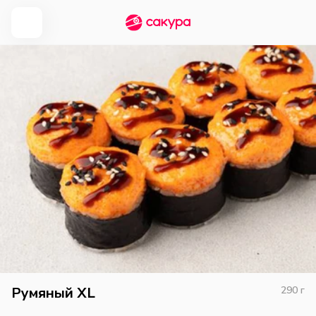
Румяный XL
290
г