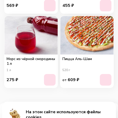
569
₽
455
₽
Морс из чёрной смородины
Пицца Аль-Шам
1 л
1
л
520
г
275
₽
609
₽
от
На этом сайте используются файлы
Добавить за 535₽
cookies