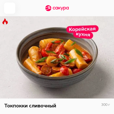
Токпокки сливочный
300
г