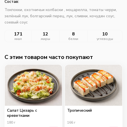
Состав:
Токпокки, охотничьи колбаски , моцарелла, томаты черри,
зелёный лук, болгарский перец, лук, сливки, кочудян соус,
соевый соус
171
12
8
10
ккал
жиры
белки
углеводы
C этим товаром часто покупают
Салат Цезарь с
Тропический
креветками
180
г
166
г