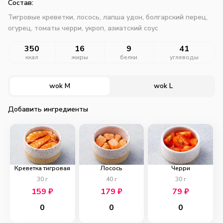
Состав:
Тигровые креветки, лосось, лапша удон, болгарский перец,
огурец, томаты черри, укроп, азиатский соус
350
16
9
41
ккал
жиры
белки
углеводы
wok M
wok L
Добавить ингредиенты
Креветка тигровая
Лосось
Черри
30
г
40
г
30
г
159
₽
179
₽
79
₽
0
0
0