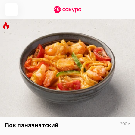
Вок паназиатский
200
г