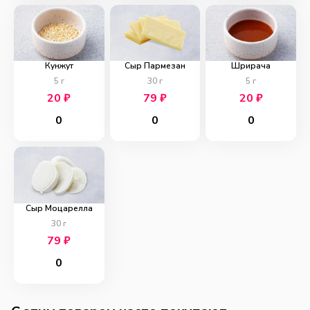
Кунжут
Сыр Пармезан
Шрирача
5
г
30
г
5
г
20
₽
79
₽
20
₽
0
0
0
Сыр Моцарелла
30
г
79
₽
0