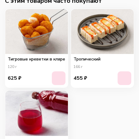
C этим товаром часто покупают
Тигровые креветки в кляре
Тропический
120
г
166
г
625
₽
455
₽