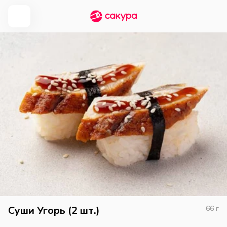
Суши Угорь (2 шт.)
66
г