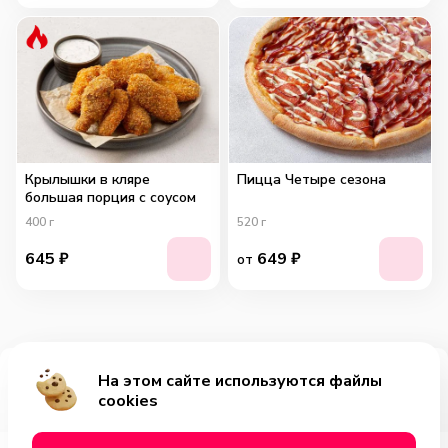
Крылышки в кляре
Пицца Четыре сезона
большая порция с соусом
400
г
520
г
645
₽
649
₽
от
На этом сайте используются файлы
Добавить за 345₽
cookies