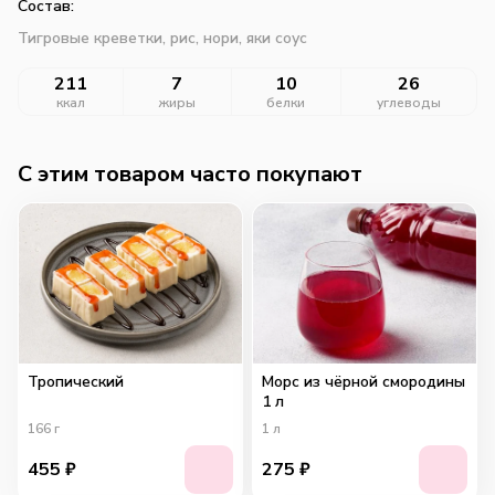
Состав:
Тигровые креветки, рис, нори, яки соус
211
7
10
26
ккал
жиры
белки
углеводы
C этим товаром часто покупают
Тропический
Морс из чёрной смородины
1 л
166
г
1
л
455
₽
275
₽