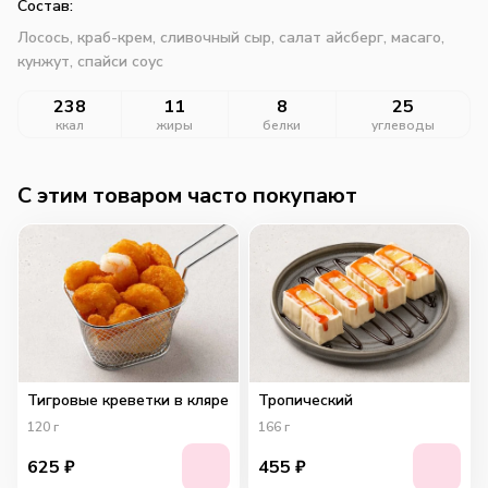
Состав:
Лосось, краб-крем, сливочный сыр, салат айсберг, масаго,
кунжут, спайси соус
238
11
8
25
ккал
жиры
белки
углеводы
C этим товаром часто покупают
Тигровые креветки в кляре
Тропический
120
г
166
г
625
₽
455
₽