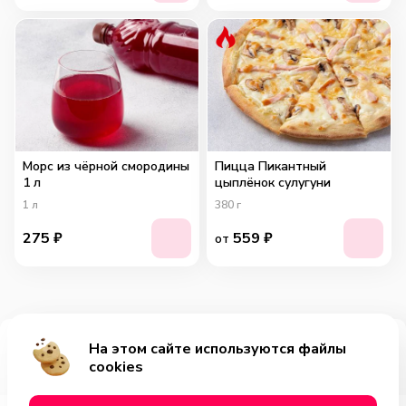
Морс из чёрной смородины
Пицца Пикантный
1 л
цыплёнок сулугуни
1
л
380
г
275
₽
559
₽
от
На этом сайте используются файлы
Добавить за 629₽
cookies