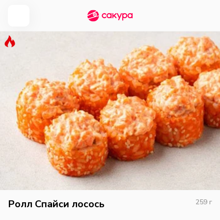
Ролл Спайси лосось
259
г