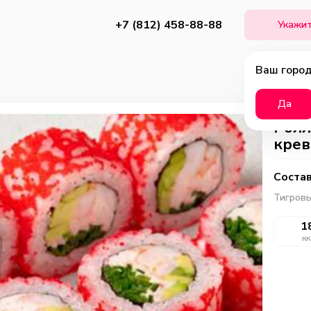
+7 (812) 458-88-88
Укажит
Ваш город
Да
Ролл
крев
Состав
Тигровы
1
кк