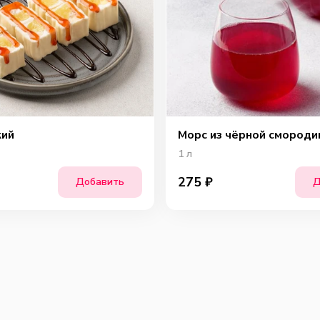
кий
Морс из чёрной смороди
1
л
275
₽
Добавить
Д