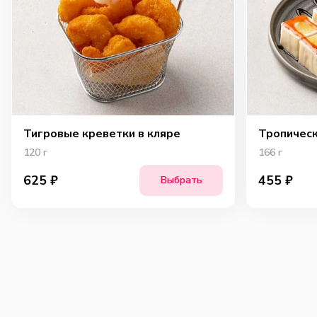
Тигровые креветки в кляре
Тропичес
120
г
166
г
625
₽
455
₽
Выбрать