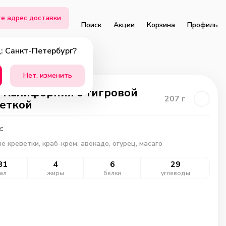
е адрес доставки
Поиск
Акции
Корзина
Профиль
: Санкт-Петербург?
Нет, изменить
 Калифорния с тигровой
207
г
еткой
:
е креветки, краб-крем, авокадо, огурец, масаго
81
4
6
29
ал
жиры
белки
углеводы