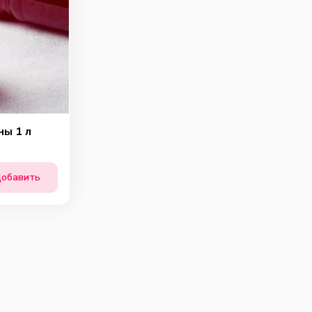
ны 1 л
обавить