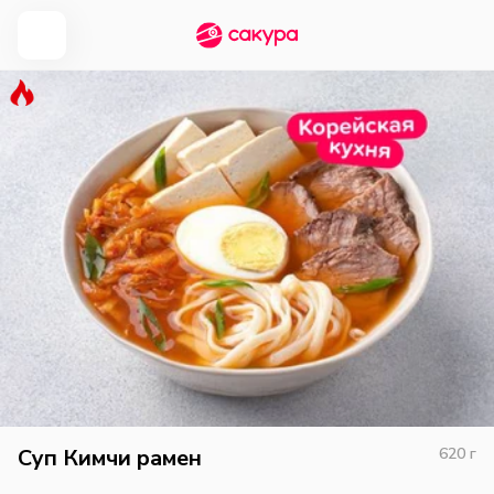
Суп Кимчи рамен
620
г