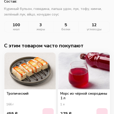
Состав:
Куриный бульон, говядина, лапша удон, лук, тофу, кимчи,
зелёный лук, яйцо, кочудян соус
100
3
5
12
ккал
жиры
белки
углеводы
C этим товаром часто покупают
Тропический
Морс из чёрной смородины
1 л
166
г
1
л
455
₽
275
₽