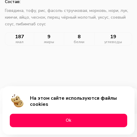
Состав:
Говядина, тофу, рис, фасоль стручковая, морковь, нори, лук,
кимчи, яйцо, чеснок, перец чёрный молотый, уксус, соевый
соус, пибимпаб соус
187
9
8
19
ккал
жиры
белки
углеводы
На этом сайте используются файлы
Добавить за 699₽
cookies
Оk
Меню
Акции
Профиль
Корзина