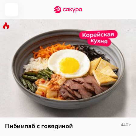
Пибимпаб с говядиной
440
г