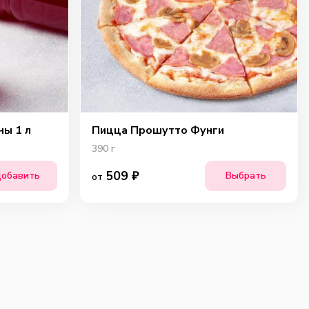
ны 1 л
Пицца Прошутто Фунги
390
г
509
₽
обавить
Выбрать
от