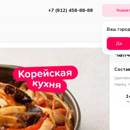
+7 (812) 458-88-88
Укажит
Ваш город
Да
Чапч
Состав
Цыплёно
перец, л
1
кк