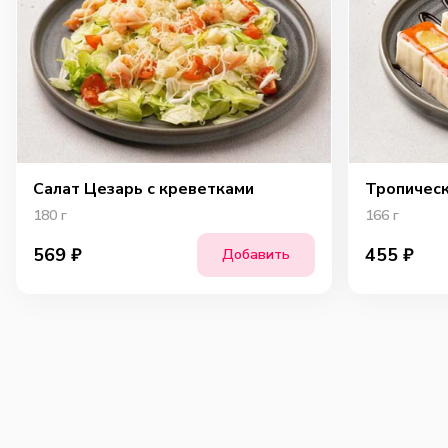
Салат Цезарь с креветками
Тропичес
180
г
166
г
569
₽
455
₽
Добавить