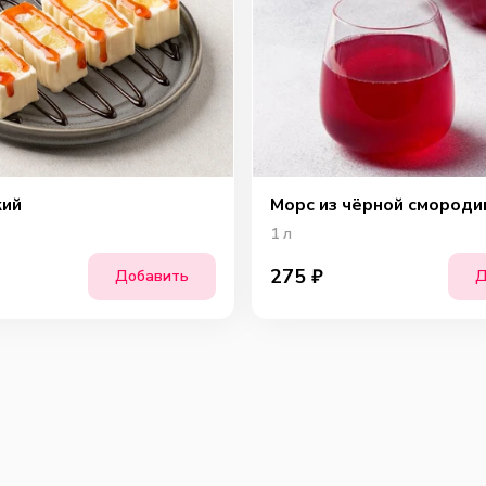
кий
Морс из чёрной смороди
1
л
275
₽
Добавить
Д