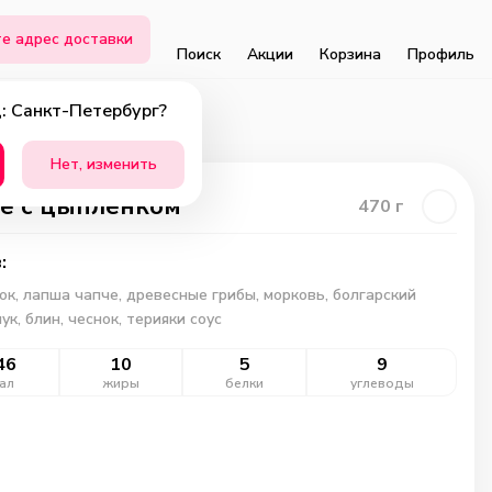
е адрес доставки
Поиск
Акции
Корзина
Профиль
: Санкт-Петербург?
Нет, изменить
е с цыплёнком
470
г
:
к, лапша чапче, древесные грибы, морковь, болгарский
ук, блин, чеснок, терияки соус
46
10
5
9
ал
жиры
белки
углеводы