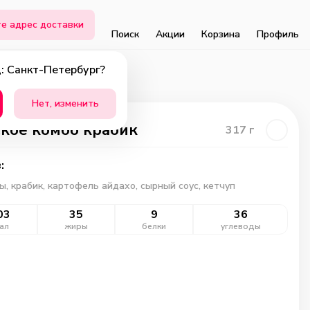
е адрес доставки
Поиск
Акции
Корзина
Профиль
: Санкт-Петербург?
Нет, изменить
кое комбо крабик
317
г
:
ы, крабик, картофель айдахо, сырный соус, кетчуп
03
35
9
36
ал
жиры
белки
углеводы