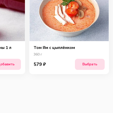
ны 1 л
Том Ям с цыплёнком
360
г
579
₽
обавить
Выбрать