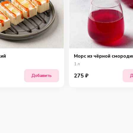
кий
Морс из чёрной смороди
1
л
275
₽
Добавить
Д