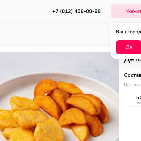
+7 (812) 458-88-88
Укажит
Ваш город
Да
Детс
Состав
Наггетс
5
кк