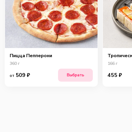
Пицца Пепперони
Тропичес
360
г
166
г
509
₽
455
₽
Выбрать
от