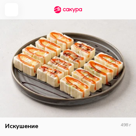
Искушение
498
г