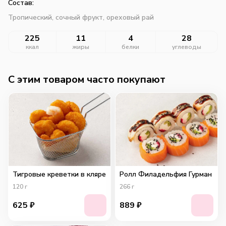
Состав:
Тропический, сочный фрукт, ореховый рай
225
11
4
28
ккал
жиры
белки
углеводы
C этим товаром часто покупают
Тигровые креветки в кляре
Ролл Филадельфия Гурман
120
г
266
г
625
₽
889
₽