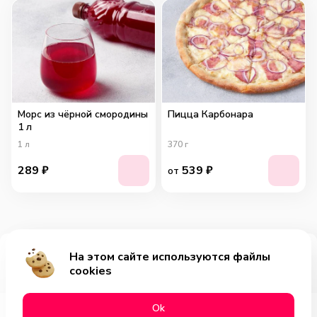
Морс из чёрной смородины
Пицца Карбонара
1 л
1
л
370
г
289
₽
539
₽
от
На этом сайте используются файлы
Добавить за 619₽
cookies
Оk