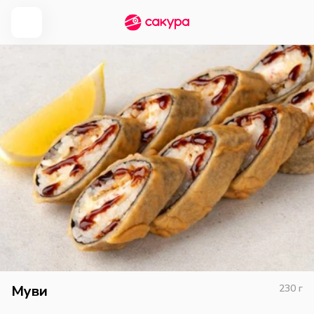
Муви
230
г