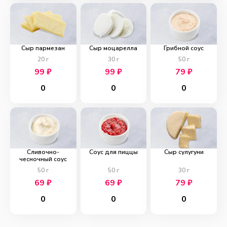
Сыр пармезан
Сыр моцарелла
Грибной соус
20
г
30
г
50
г
99
₽
99
₽
79
₽
0
0
0
Сливочно-
Соус для пиццы
Сыр сулугуни
чесночный соус
50
г
50
г
30
г
69
₽
69
₽
79
₽
0
0
0