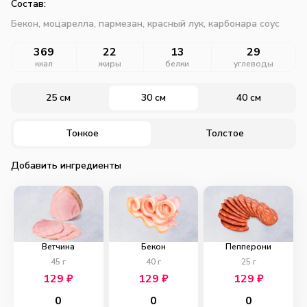
Состав:
Бекон, моцарелла, пармезан, красный лук, карбонара соус
369
22
13
29
ккал
жиры
белки
углеводы
25 см
30 см
40 см
Тонкое
Толстое
Добавить ингредиенты
Ветчина
Бекон
Пепперони
45
г
40
г
25
г
129
₽
129
₽
129
₽
0
0
0