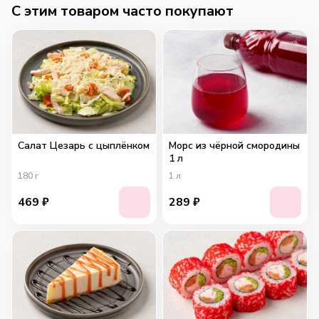
C этим товаром часто покупают
Салат Цезарь с цыплёнком
Морс из чёрной смородины
1 л
180
г
1
л
469
₽
289
₽