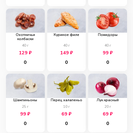
Охотничьи
Куриное филе
Помидоры
колбаски
40
г
40
г
40
г
129
₽
149
₽
99
₽
0
0
0
Шампиньоны
Перец халапеньо
Лук красный
25
г
10
г
20
г
99
₽
69
₽
69
₽
0
0
0