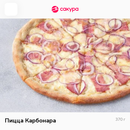
Пицца Карбонара
370
г