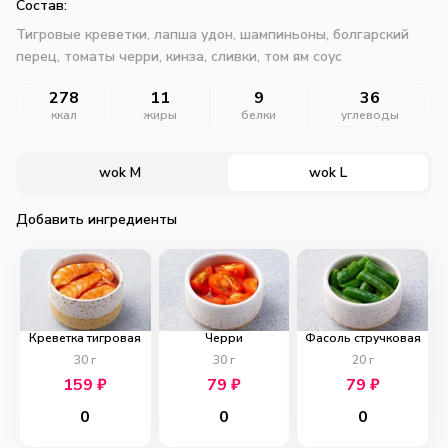
Состав:
Тигровые креветки, лапша удон, шампиньоны, болгарский
перец, томаты черри, кинза, сливки, том ям соус
278
11
9
36
ккал
жиры
белки
углеводы
wok M
wok L
Добавить ингредиенты
Креветка тигровая
Черри
Фасоль стручковая
30
г
30
г
20
г
159
₽
79
₽
79
₽
0
0
0