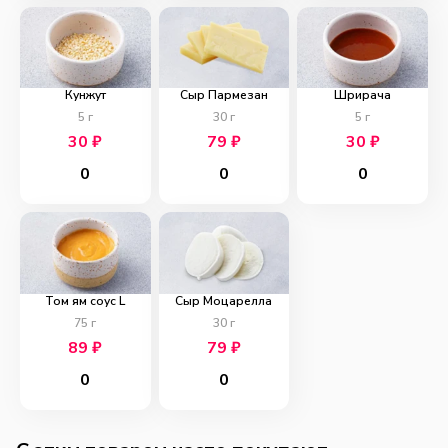
Кунжут
Сыр Пармезан
Шрирача
5
г
30
г
5
г
30
₽
79
₽
30
₽
0
0
0
Том ям соус L
Сыр Моцарелла
75
г
30
г
89
₽
79
₽
0
0