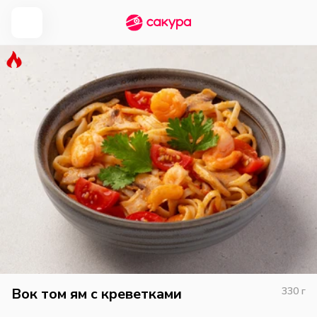
Вок том ям с креветками
330
г