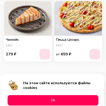
Чизкейк
Пицца Цезарь
120
г
510
г
279
₽
659
₽
от
На этом сайте используются файлы
Добавить за 669₽
cookies
Оk