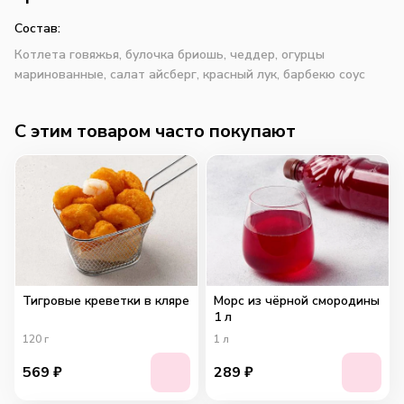
Состав:
Котлета говяжья, булочка бриошь, чеддер, огурцы
маринованные, салат айсберг, красный лук, барбекю соус
C этим товаром часто покупают
Тигровые креветки в кляре
Морс из чёрной смородины
1 л
120
г
1
л
569
₽
289
₽