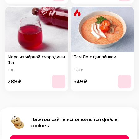
Морс из чёрной смородины
Том Ям с цыплёнком
1 л
1
л
360
г
289
₽
549
₽
На этом сайте используются файлы
Добавить за 599₽
cookies