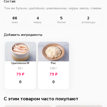
Состав:
Том ям бульон, цыплёнок, шампиньоны, черри, кинза, сливки
66
4
5
2
ккал
жиры
белки
углеводы
Добавить ингредиенты
Цыплёнок M
Рис
30
г
100
г
79
₽
79
₽
0
0
C этим товаром часто покупают