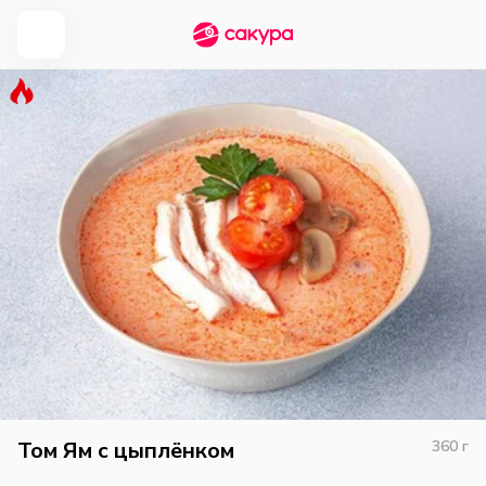
Том Ям с цыплёнком
360
г