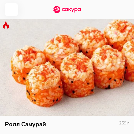
Ролл Самурай
259
г