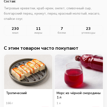
Состав:
Тигровые креветки, краб-крем, омлет, сливочный сыр,
болгарский перец, кунжут, перец красный молотый, масаго,
спайси соус
230
11
7
23
ккал
жиры
белки
углеводы
C этим товаром часто покупают
Тропический
Морс из чёрной смородины
1 л
166
г
1
л