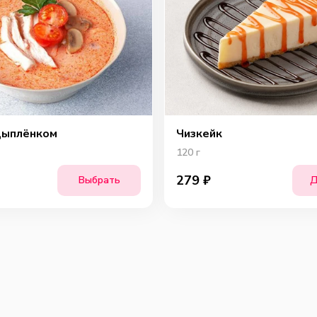
цыплёнком
Чизкейк
120
г
279
₽
Выбрать
Д