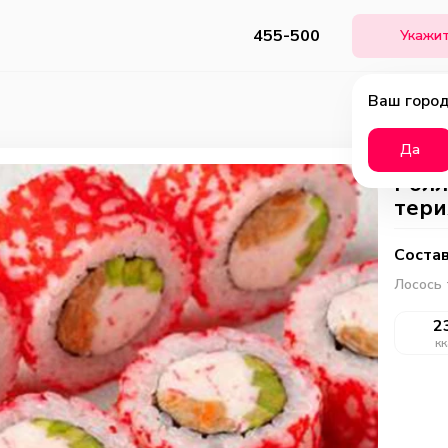
455-500
Укажит
Ваш город
Да
Ролл
тери
Состав
Лосось 
2
кк