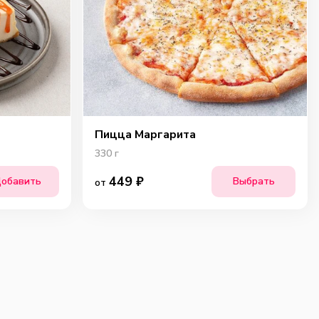
Пицца Маргарита
330
г
449
₽
обавить
Выбрать
от