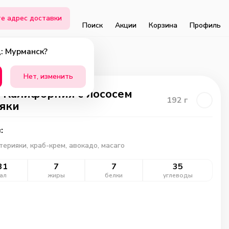
е адрес доставки
Поиск
Акции
Корзина
Профиль
: Мурманск?
Нет, изменить
 Калифорния с лососем
192
г
яки
:
терияки, краб-крем, авокадо, масаго
31
7
7
35
ал
жиры
белки
углеводы