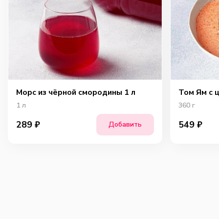
Морс из чёрной смородины 1 л
Том Ям с 
1
л
360
г
289
₽
549
₽
Добавить