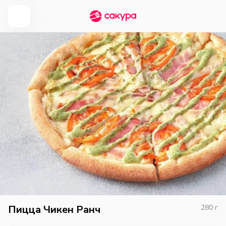
Пицца Чикен Ранч
280
г