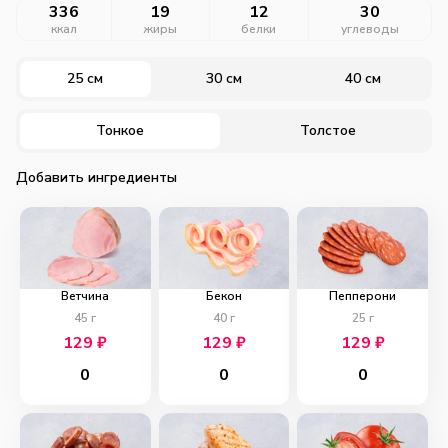
336
19
12
30
ккал
жиры
белки
углеводы
25 см
30 см
40 см
Тонкое
Толстое
Добавить ингредиенты
Ветчина
Бекон
Пепперони
45
г
40
г
25
г
129
₽
129
₽
129
₽
0
0
0