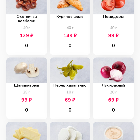
Охотничьи
Куриное филе
Помидоры
колбаски
40
г
40
г
40
г
129
₽
149
₽
99
₽
0
0
0
Шампиньоны
Перец халапеньо
Лук красный
25
г
10
г
20
г
99
₽
69
₽
69
₽
0
0
0