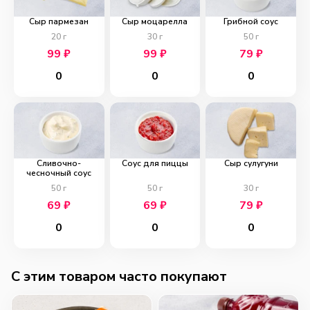
Сыр пармезан
Сыр моцарелла
Грибной соус
20
г
30
г
50
г
99
₽
99
₽
79
₽
0
0
0
Сливочно-
Соус для пиццы
Сыр сулугуни
чесночный соус
50
г
50
г
30
г
69
₽
69
₽
79
₽
0
0
0
C этим товаром часто покупают