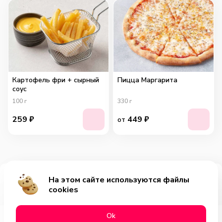
Картофель фри + сырный
Пицца Маргарита
соус
100
г
330
г
259
₽
449
₽
от
На этом сайте используются файлы
Добавить за 199₽
cookies
Оk