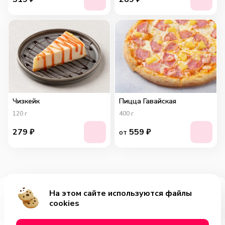
Чизкейк
Пицца Гавайская
120
г
400
г
279
₽
559
₽
от
На этом сайте используются файлы
Добавить за 589₽
cookies