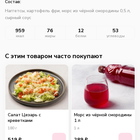
Состав:
Наггетсы, картофель фри, морс из чёрной смородины 0,5 л,
сырный соус
959
76
12
53
ккал
жиры
белки
углеводы
C этим товаром часто покупают
Салат Цезарь с
Морс из чёрной смородины
креветками
1 л
180
г
1
л
519
₽
289
₽