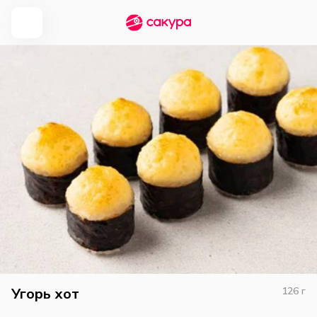
Угорь хот
126
г