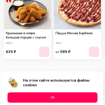
Крылышки в кляре
Пицца Мясная Барбекю
большая порция с соусом
400
г
440
г
639
₽
589
₽
от
На этом сайте используются файлы
Добавить за 389₽
cookies
Оk