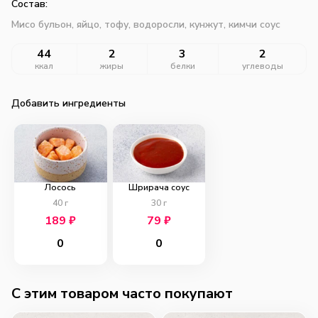
Состав:
Мисо бульон, яйцо, тофу, водоросли, кунжут, кимчи соус
44
2
3
2
ккал
жиры
белки
углеводы
Добавить ингредиенты
Лосось
Шрирача соус
40
г
30
г
189
₽
79
₽
0
0
C этим товаром часто покупают