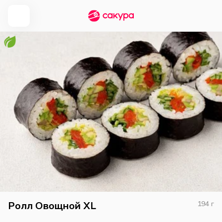
Ролл Овощной XL
194
г