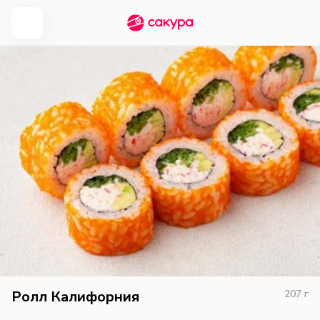
Ролл Калифорния
207
г