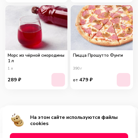
Морс из чёрной смородины
Пицца Прошутто Фунги
1 л
1
л
390
г
289
₽
479
₽
от
На этом сайте используются файлы
Добавить за 449₽
cookies