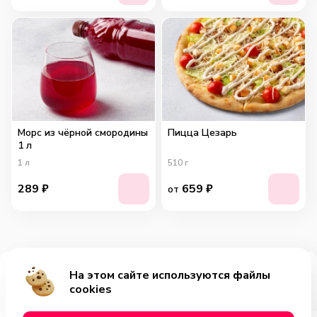
Морс из чёрной смородины
Пицца Цезарь
1 л
1
л
510
г
289
₽
659
₽
от
На этом сайте используются файлы
Добавить за 489₽
cookies