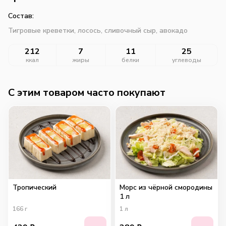
Состав:
Тигровые креветки, лосось, сливочный сыр, авокадо
212
7
11
25
ккал
жиры
белки
углеводы
C этим товаром часто покупают
Тропический
Морс из чёрной смородины
1 л
166
г
1
л