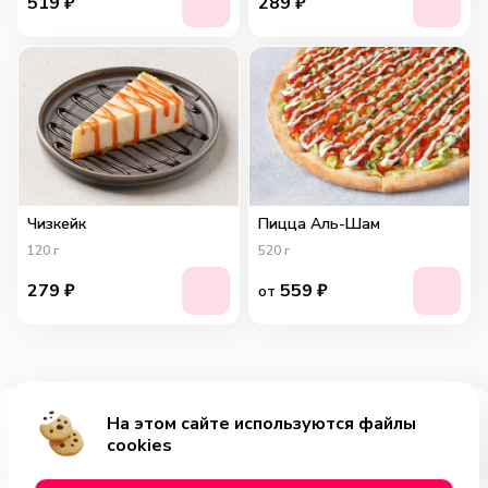
519
₽
289
₽
Чизкейк
Пицца Аль-Шам
120
г
520
г
279
₽
559
₽
от
На этом сайте используются файлы
Добавить за 849₽
cookies