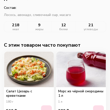
Состав:
Лосось, авокадо, сливочный сыр, масаго
218
9
12
21
ккал
жиры
белки
углеводы
C этим товаром часто покупают
Салат Цезарь с
Морс из чёрной смородины
креветками
1 л
180
г
1
л