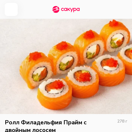
Ролл Филадельфия Прайм с
278
г
двойным лососем