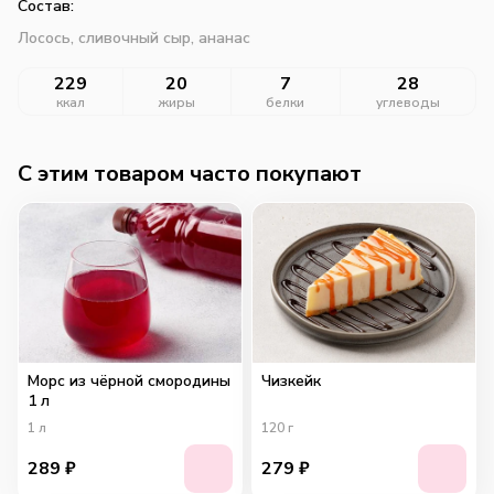
Состав:
Лосось, сливочный сыр, ананас
229
20
7
28
ккал
жиры
белки
углеводы
C этим товаром часто покупают
Морс из чёрной смородины
Чизкейк
1 л
1
л
120
г
289
₽
279
₽