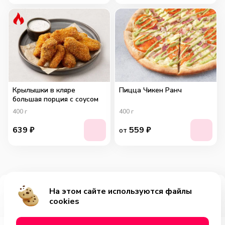
Крылышки в кляре
Пицца Чикен Ранч
большая порция с соусом
400
г
400
г
639
₽
559
₽
от
На этом сайте используются файлы
Добавить за 529₽
cookies