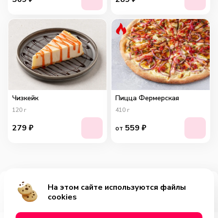
Чизкейк
Пицца Фермерская
120
г
410
г
279
₽
559
₽
от
На этом сайте используются файлы
Добавить за 399₽
cookies