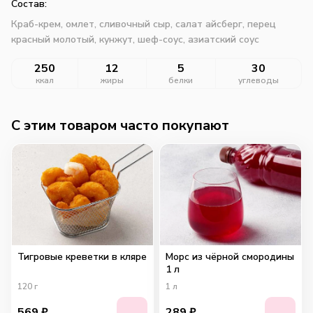
Состав:
Краб-крем, омлет, сливочный сыр, салат айсберг, перец
красный молотый, кунжут, шеф-соус, азиатский соус
250
12
5
30
ккал
жиры
белки
углеводы
C этим товаром часто покупают
Тигровые креветки в кляре
Морс из чёрной смородины
1 л
120
г
1
л
569
₽
289
₽