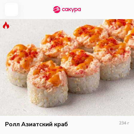
Ролл Азиатский краб
234
г