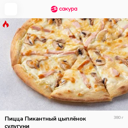
Пицца Пикантный цыплёнок
380
г
сулугуни