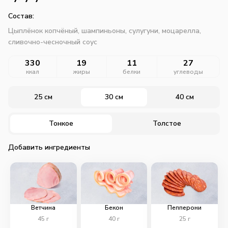
Состав:
Цыплёнок копчёный, шампиньоны, сулугуни, моцарелла,
сливочно-чесночный соус
330
19
11
27
ккал
жиры
белки
углеводы
25 см
30 см
40 см
Тонкое
Толстое
Добавить ингредиенты
Ветчина
Бекон
Пепперони
45
г
40
г
25
г