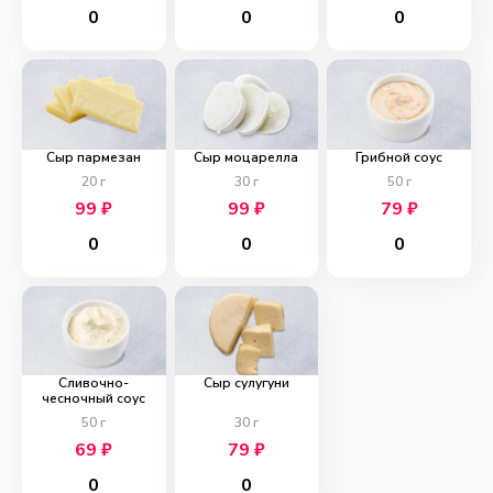
0
0
0
Сыр пармезан
Сыр моцарелла
Грибной соус
20
г
30
г
50
г
99
₽
99
₽
79
₽
0
0
0
Сливочно-
Сыр сулугуни
чесночный соус
50
г
30
г
69
₽
79
₽
0
0