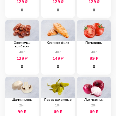
129
₽
129
₽
129
₽
0
0
0
Охотничьи
Куриное филе
Помидоры
колбаски
40
г
40
г
40
г
129
₽
149
₽
99
₽
0
0
0
Шампиньоны
Перец халапеньо
Лук красный
25
г
10
г
20
г
99
₽
69
₽
69
₽