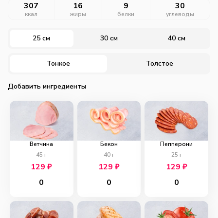
307
16
9
30
ккал
жиры
белки
углеводы
25 см
30 см
40 см
Тонкое
Толстое
Добавить ингредиенты
Ветчина
Бекон
Пепперони
45
г
40
г
25
г
129
₽
129
₽
129
₽
0
0
0