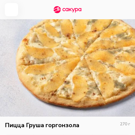
Пицца Груша горгонзола
270
г