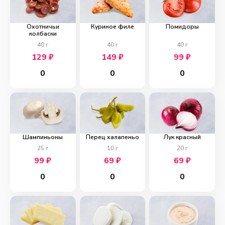
Охотничьи
Куриное филе
Помидоры
колбаски
40
г
40
г
40
г
129
₽
149
₽
99
₽
0
0
0
Шампиньоны
Перец халапеньо
Лук красный
25
г
10
г
20
г
99
₽
69
₽
69
₽
0
0
0