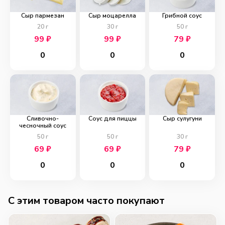
Сыр пармезан
Сыр моцарелла
Грибной соус
20
г
30
г
50
г
99
₽
99
₽
79
₽
0
0
0
Сливочно-
Соус для пиццы
Сыр сулугуни
чесночный соус
50
г
50
г
30
г
69
₽
69
₽
79
₽
0
0
0
C этим товаром часто покупают