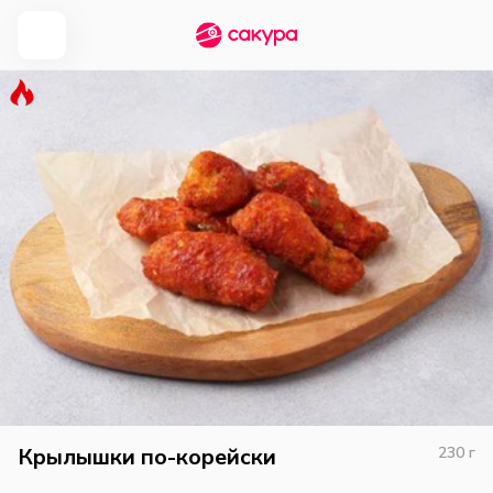
Крылышки по-корейски
230
г