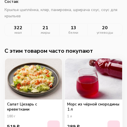
Состав:
Крылья цыплёнка, кляр, панировка, шрирача соус, соус для
крыльев
322
21
13
20
ккал
жиры
белки
углеводы
C этим товаром часто покупают
Салат Цезарь с
Морс из чёрной смородины
креветками
1 л
180
г
1
л
519
₽
289
₽