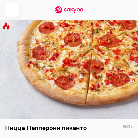
Пицца Пепперони пиканто
580
г