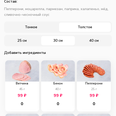
Состав:
Пепперони, моцарелла, пармезан, паприка, халапеньо, мёд,
сливочно-чесночный соус
Тонкое
Толстое
25 см
30 см
40 см
Добавить ингредиенты
Ветчина
Бекон
Пепперони
45
г
40
г
25
г
99
₽
99
₽
99
₽
0
0
0