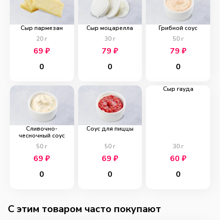
Сыр пармезан
Сыр моцарелла
Грибной соус
20
г
30
г
50
г
69
₽
79
₽
79
₽
0
0
0
Сыр гауда
Сливочно-
Соус для пиццы
чесночный соус
50
г
50
г
30
г
69
₽
69
₽
60
₽
0
0
0
C этим товаром часто покупают