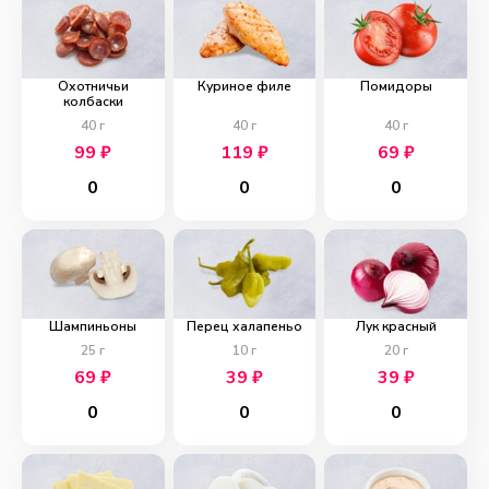
Охотничьи
Куриное филе
Помидоры
колбаски
40
г
40
г
40
г
99
₽
119
₽
69
₽
0
0
0
Шампиньоны
Перец халапеньо
Лук красный
25
г
10
г
20
г
69
₽
39
₽
39
₽
0
0
0