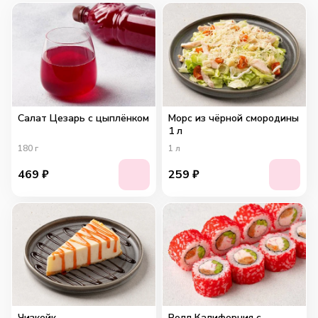
Салат Цезарь с цыплёнком
Морс из чёрной смородины
1 л
180
г
1
л
469
₽
259
₽
Чизкейк
Ролл Калифорния с