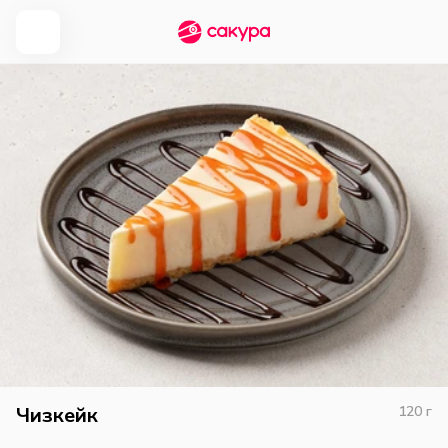
Чизкейк
120
г