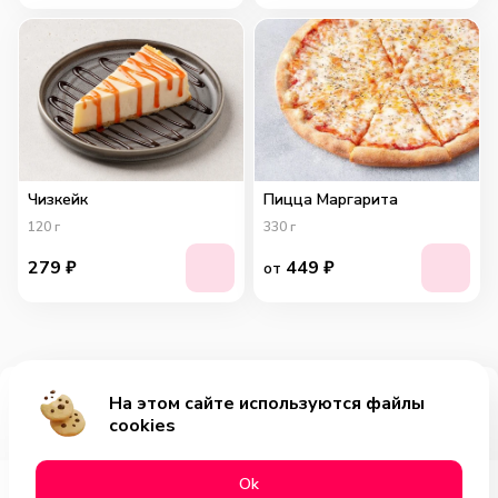
Чизкейк
Пицца Маргарита
120
г
330
г
279
₽
449
₽
от
На этом сайте используются файлы
Добавить за 469₽
cookies
Оk