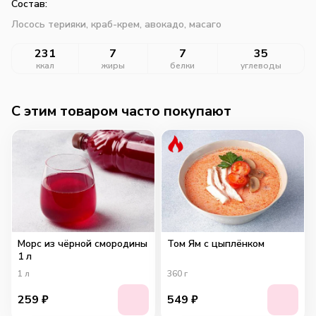
Состав:
Лосось терияки, краб-крем, авокадо, масаго
231
7
7
35
ккал
жиры
белки
углеводы
C этим товаром часто покупают
Морс из чёрной смородины
Том Ям с цыплёнком
1 л
1
л
360
г
259
₽
549
₽