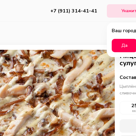
+7 (911) 314-41-41
Укажит
Ваш город
Да
Пицц
сулу
Состав
Цыплёно
сливочн
2
кк