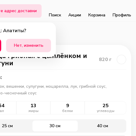
е адрес доставки
Поиск
Акции
Корзина
Профиль
: Апатиты?
Нет, изменить
а Грибная с цыплёнком и
820
г
гуни
:
к, вешенки, сулугуни, моцарелла, лук, грибной соус,
о-чесночный соус
54
13
9
25
ал
жиры
белки
углеводы
25 см
30 см
40 см