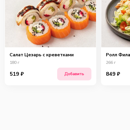
Салат Цезарь с креветками
Ролл Фил
180
г
266
г
519
₽
849
₽
Добавить