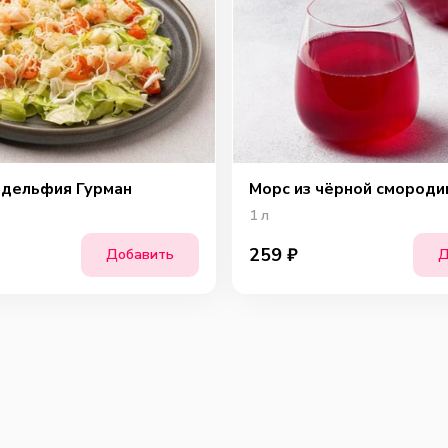
адельфия Гурман
Морс из чёрной смороди
Ша
1
л
259
₽
Добавить
Д
Сы