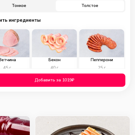
Тонкое
Толстое
ить ингредиенты
Ветчина
Бекон
Пепперони
45
г
40
г
25
г
99
₽
99
₽
99
₽
Добавить за 1019₽
0
0
0
ичьи колбаски
Куриное филе
Помидоры