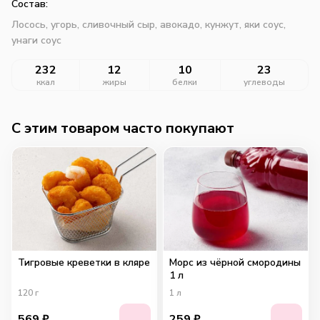
Состав:
Лосось, угорь, сливочный сыр, авокадо, кунжут, яки соус,
унаги соус
232
12
10
23
ккал
жиры
белки
углеводы
C этим товаром часто покупают
Тигровые креветки в кляре
Морс из чёрной смородины
1 л
120
г
1
л
569
₽
259
₽