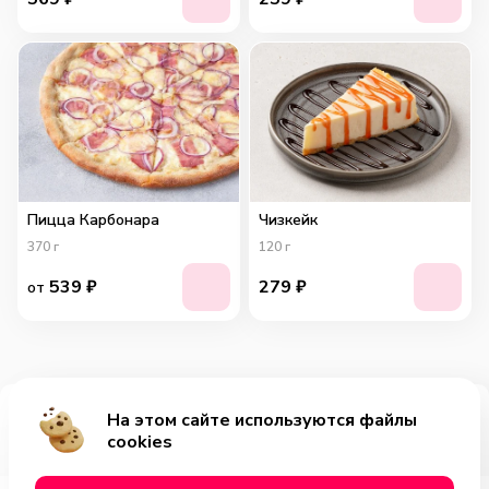
Пицца Карбонара
Чизкейк
370
г
120
г
539
₽
279
₽
от
На этом сайте используются файлы
Добавить за 849₽
cookies