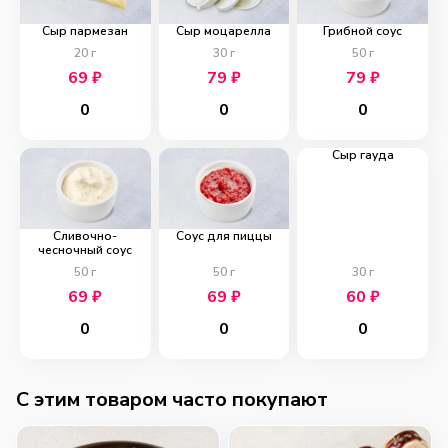
Сыр пармезан
Сыр моцарелла
Грибной соус
20
г
30
г
50
г
69
₽
79
₽
79
₽
0
0
0
Сыр гауда
Сливочно-
Соус для пиццы
чесночный соус
50
г
50
г
30
г
69
₽
69
₽
60
₽
0
0
0
C этим товаром часто покупают