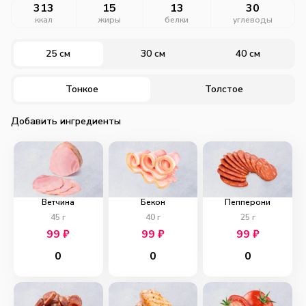
313
15
13
30
ккал
жиры
белки
углеводы
25 см
30 см
40 см
Тонкое
Толстое
Добавить ингредиенты
Ветчина
Бекон
Пепперони
45
г
40
г
25
г
99
₽
99
₽
99
₽
0
0
0