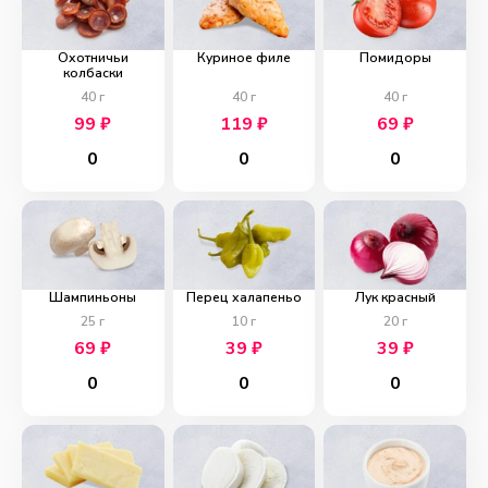
Охотничьи
Куриное филе
Помидоры
колбаски
40
г
40
г
40
г
99
₽
119
₽
69
₽
0
0
0
Шампиньоны
Перец халапеньо
Лук красный
25
г
10
г
20
г
69
₽
39
₽
39
₽
0
0
0