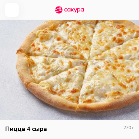
Пицца 4 сыра
270
г