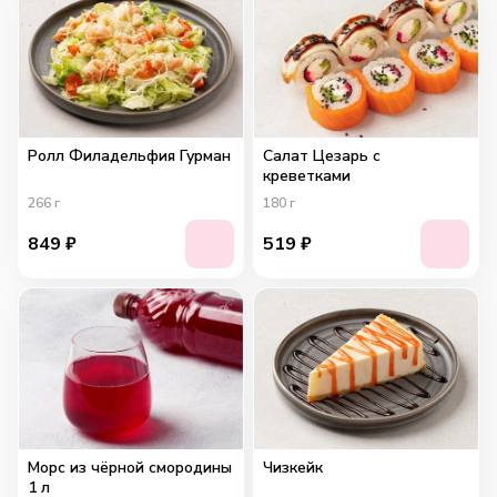
Ролл Филадельфия Гурман
Салат Цезарь с
креветками
266
г
180
г
849
₽
519
₽
Морс из чёрной смородины
Чизкейк
1 л