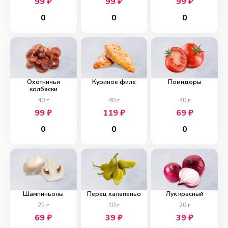
99
₽
99
₽
99
₽
0
0
0
Охотничьи
Куриное филе
Помидоры
колбаски
40
г
40
г
40
г
99
₽
119
₽
69
₽
0
0
0
Шампиньоны
Перец халапеньо
Лук красный
25
г
10
г
20
г
69
₽
39
₽
39
₽