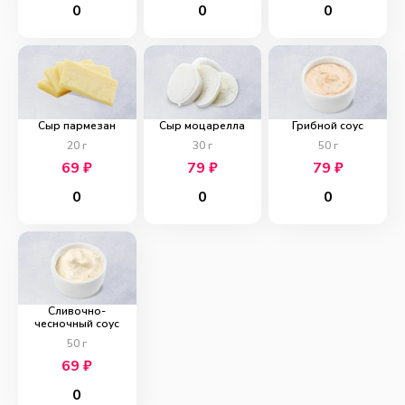
0
0
0
Сыр пармезан
Сыр моцарелла
Грибной соус
20
г
30
г
50
г
69
₽
79
₽
79
₽
0
0
0
Сливочно-
чесночный соус
50
г
69
₽
0