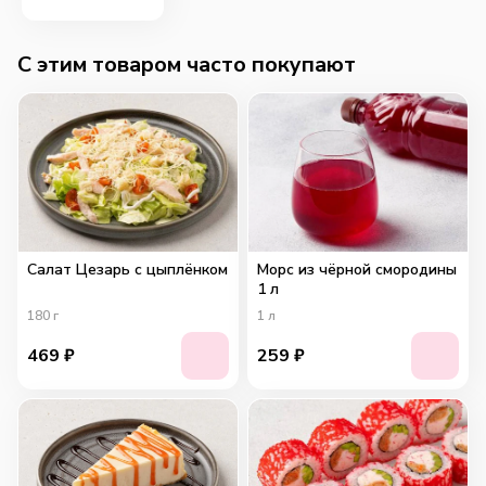
C этим товаром часто покупают
Салат Цезарь с цыплёнком
Морс из чёрной смородины
1 л
180
г
1
л
469
₽
259
₽