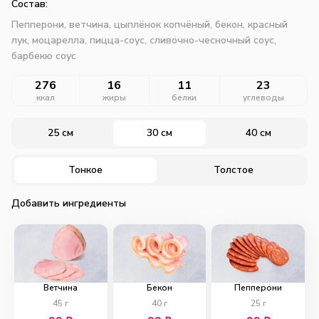
Состав:
Пепперони, ветчина, цыплёнок копчёный, бекон, красный
лук, моцарелла, пицца-соус, сливочно-чесночный соус,
барбекю соус
276
16
11
23
ккал
жиры
белки
углеводы
25 см
30 см
40 см
Тонкое
Толстое
Добавить ингредиенты
Ветчина
Бекон
Пепперони
45
г
40
г
25
г