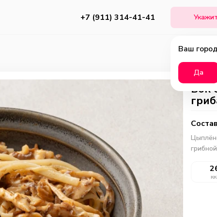
+7 (911) 314-41-41
Укажит
Ваш город
Да
Вок 
гриб
Состав
Цыплёно
грибной
2
кк