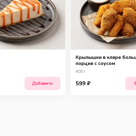
Крылышки в кляре боль
порция с соусом
400
г
599
₽
Добавить