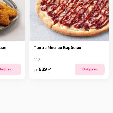
шая
Пицца Мясная Барбекю
440
г
589
₽
Выбрать
Выбрать
от