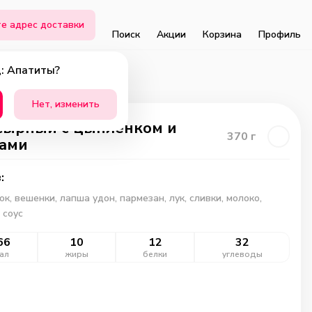
е адрес доставки
Поиск
Акции
Корзина
Профиль
: Апатиты?
Нет, изменить
сырный с цыплёнком и
370
г
ами
:
к, вешенки, лапша удон, пармезан, лук, сливки, молоко,
 соус
66
10
12
32
ал
жиры
белки
углеводы