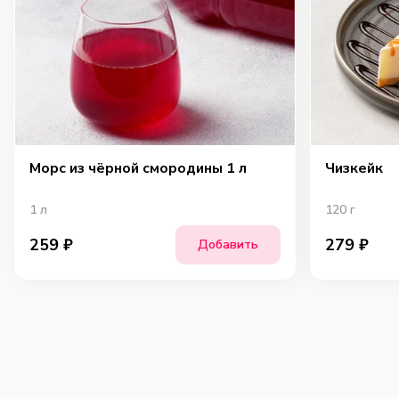
Морс из чёрной смородины 1 л
Чизкейк
1
л
120
г
259
₽
279
₽
Добавить