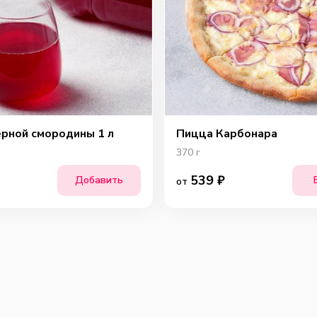
ёрной смородины 1 л
Пицца Карбонара
370
г
539
₽
Добавить
от