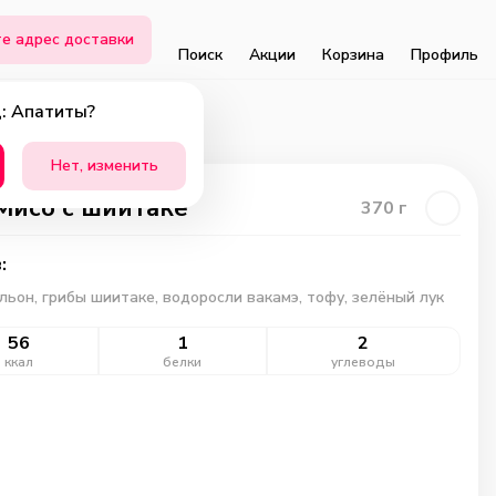
е адрес доставки
Поиск
Акции
Корзина
Профиль
: Апатиты?
Нет, изменить
Мисо с шиитаке
370
г
:
льон, грибы шиитаке, водоросли вакамэ, тофу, зелёный лук
56
1
2
ккал
белки
углеводы