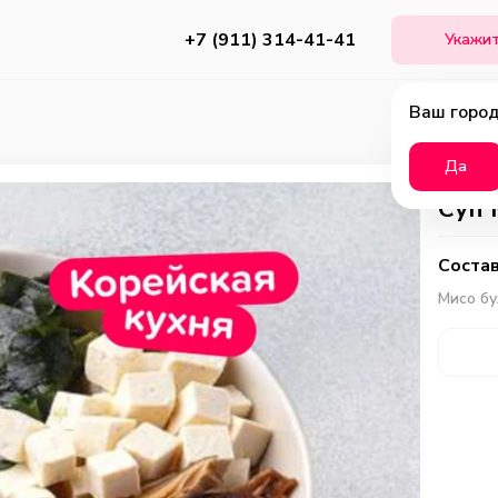
+7 (911) 314-41-41
Укажит
Ваш город
Да
Суп 
Состав
Мисо бу