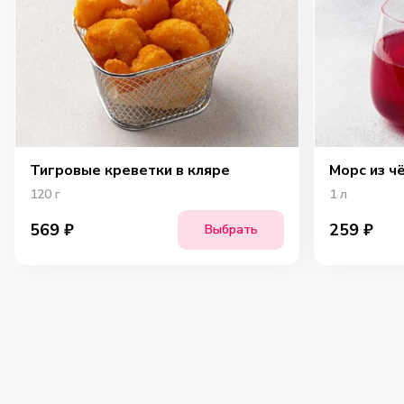
Тигровые креветки в кляре
Морс из ч
120
г
1
л
569
₽
259
₽
Выбрать