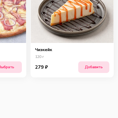
Чизкейк
120
г
279
₽
Выбрать
Добавить