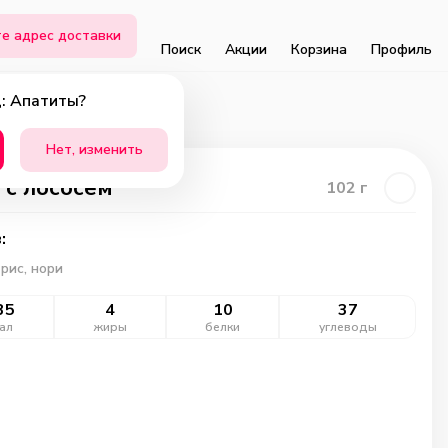
е адрес доставки
Поиск
Акции
Корзина
Профиль
: Апатиты?
Нет, изменить
 с лососем
102
г
:
 рис, нори
35
4
10
37
ал
жиры
белки
углеводы