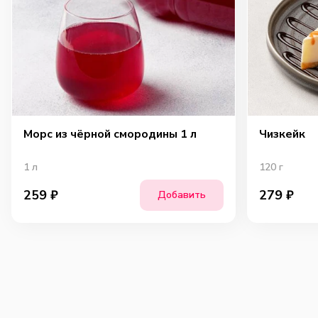
Морс из чёрной смородины 1 л
Чизкейк
1
л
120
г
259
₽
279
₽
Добавить