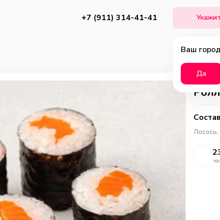
+7 (911) 314-41-41
Укажит
Ваш город
Да
Ролл
Состав
Лосось,
2
кк