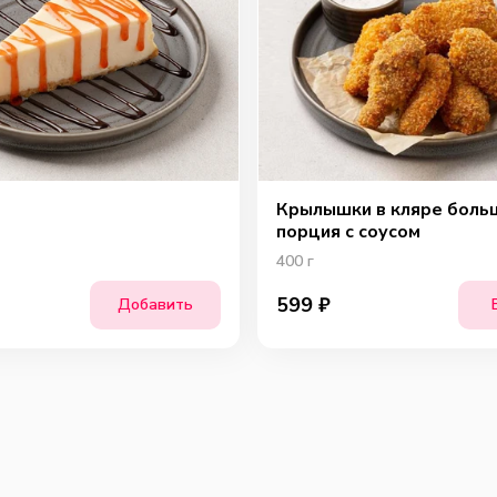
Крылышки в кляре боль
порция с соусом
400
г
599
₽
Добавить