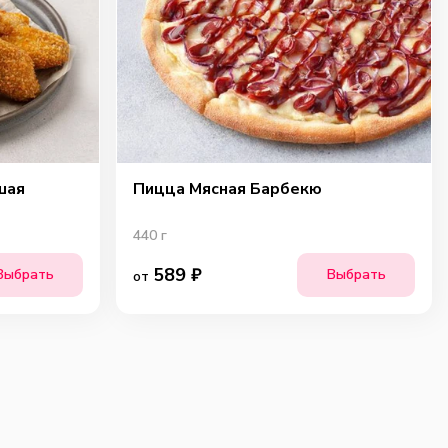
шая
Пицца Мясная Барбекю
440
г
589
₽
Выбрать
Выбрать
от