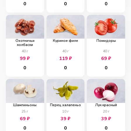
0
0
0
Охотничьи
Куриное филе
Помидоры
колбаски
40
г
40
г
40
г
99
₽
119
₽
69
₽
0
0
0
Шампиньоны
Перец халапеньо
Лук красный
25
г
10
г
20
г
69
₽
39
₽
39
₽
0
0
0