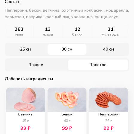
Состав:
Пепперони, бекон, ветчина, охотничьи колбаски , моцарелла,
пармезан, паприка, красный лук, халапеньо, пицца-соус
283
13
12
31
ккал
жиры
белки
углеводы
25 см
30 см
40 см
Тонкое
Толстое
Добавить ингредиенты
Ветчина
Бекон
Пепперони
45
г
40
г
25
г
99
₽
99
₽
99
₽