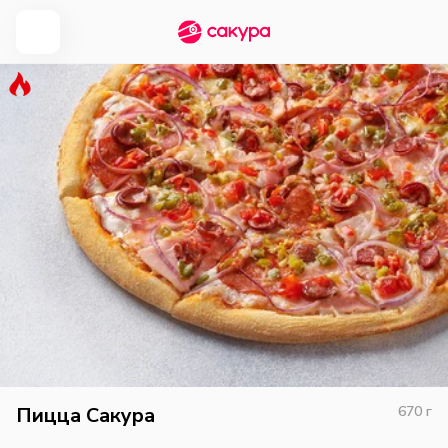
Пицца Сакура
670
г