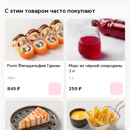
C этим товаром часто покупают
Ролл Филадельфия Гурман
Морс из чёрной смородины
1 л
266
г
1
л
849
₽
259
₽