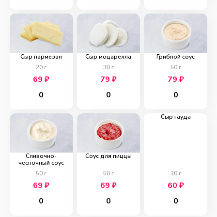
Сыр пармезан
Сыр моцарелла
Грибной соус
20
г
30
г
50
г
69
₽
79
₽
79
₽
0
0
0
Сыр гауда
Сливочно-
Соус для пиццы
чесночный соус
50
г
50
г
30
г
69
₽
69
₽
60
₽
0
0
0