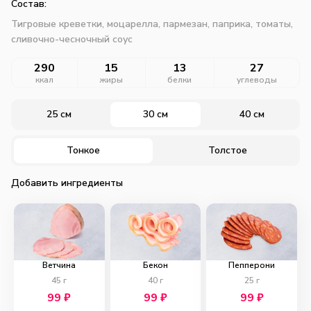
Состав:
Тигровые креветки, моцарелла, пармезан, паприка, томаты,
сливочно-чесночный соус
290
15
13
27
ккал
жиры
белки
углеводы
25 см
30 см
40 см
Тонкое
Толстое
Добавить ингредиенты
Ветчина
Бекон
Пепперони
45
г
40
г
25
г
99
₽
99
₽
99
₽