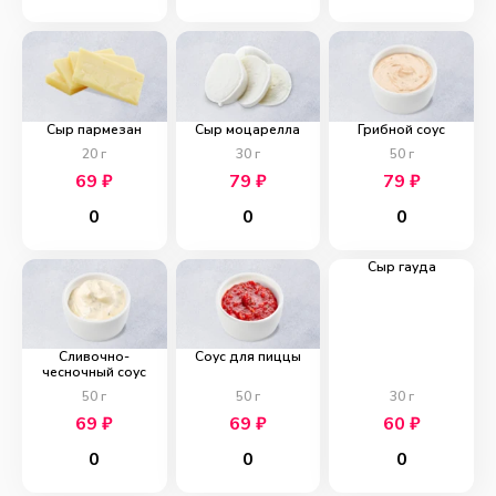
Сыр пармезан
Сыр моцарелла
Грибной соус
20
г
30
г
50
г
69
₽
79
₽
79
₽
0
0
0
Сыр гауда
Сливочно-
Соус для пиццы
чесночный соус
50
г
50
г
30
г
69
₽
69
₽
60
₽
0
0
0