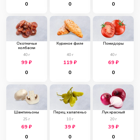
0
0
0
Охотничьи
Куриное филе
Помидоры
колбаски
40
г
40
г
40
г
99
₽
119
₽
69
₽
0
0
0
Шампиньоны
Перец халапеньо
Лук красный
25
г
10
г
20
г
69
₽
39
₽
39
₽
0
0
0