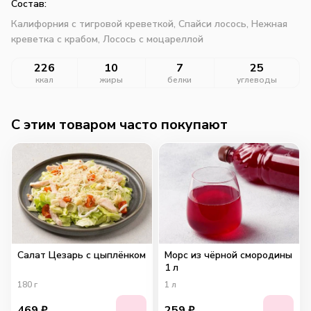
Состав:
Калифорния с тигровой креветкой, Спайси лосось, Нежная
креветка с крабом, Лосось с моцареллой
226
10
7
25
ккал
жиры
белки
углеводы
C этим товаром часто покупают
Салат Цезарь с цыплёнком
Морс из чёрной смородины
1 л
180
г
1
л
469
₽
259
₽