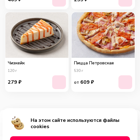
Чизкейк
Пицца Петровская
120
г
530
г
279
₽
609
₽
от
На этом сайте используются файлы
Добавить за 1999₽
cookies