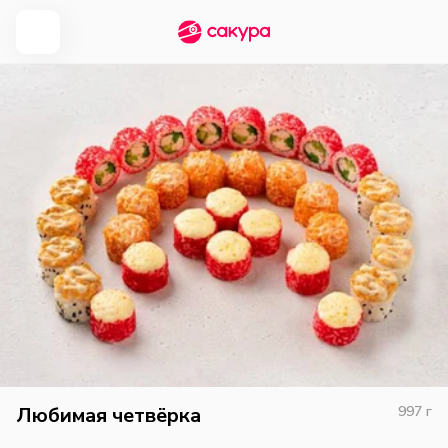
Любимая четвёрка
997
г